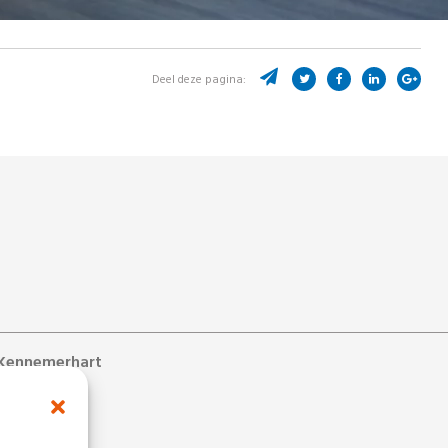
Deel deze pagina:
Kennemerhart
ons
s