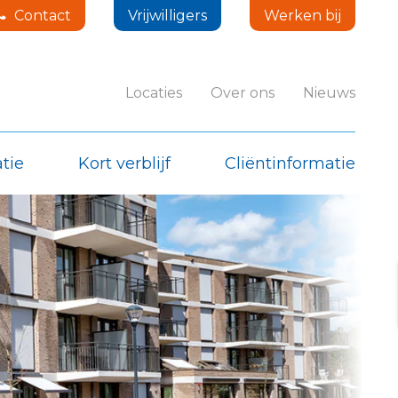
Contact
Vrijwilligers
Werken bij
Locaties
Over ons
Nieuws
tie
Kort verblijf
Cliëntinformatie