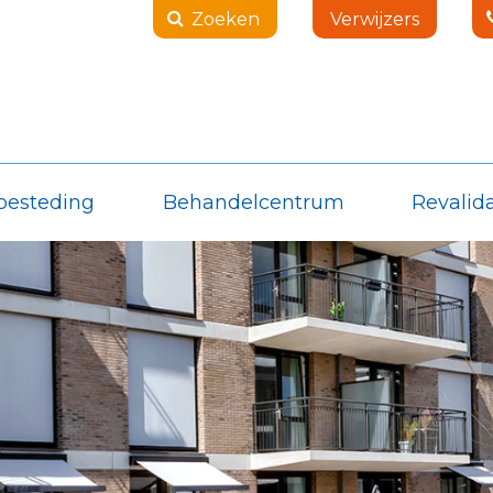
Zoeken
Verwijzers
besteding
Behandelcentrum
Revalida