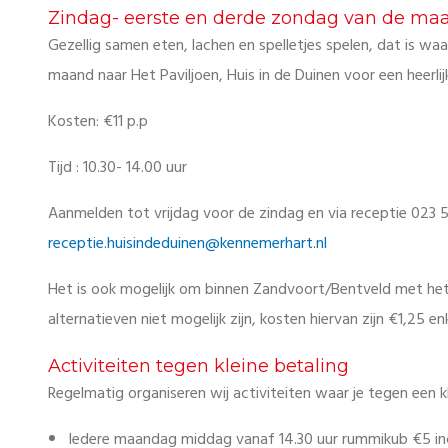
Zindag- eerste en derde zondag van de ma
Gezellig samen eten, lachen en spelletjes spelen, dat is w
maand naar Het Paviljoen, Huis in de Duinen voor een heerlij
Kosten: €11 p.p
Tijd : 10.30- 14.00 uur
Aanmelden tot vrijdag voor de zindag en via receptie 023 5
receptie.huisindeduinen@kennemerhart.nl
Het is ook mogelijk om binnen Zandvoort/Bentveld met het
alternatieven niet mogelijk zijn, kosten hiervan zijn €1,25 en
Activiteiten tegen kleine betaling
Regelmatig organiseren wij activiteiten waar je tegen een k
Iedere maandag middag vanaf 14.30 uur rummikub €5 incl