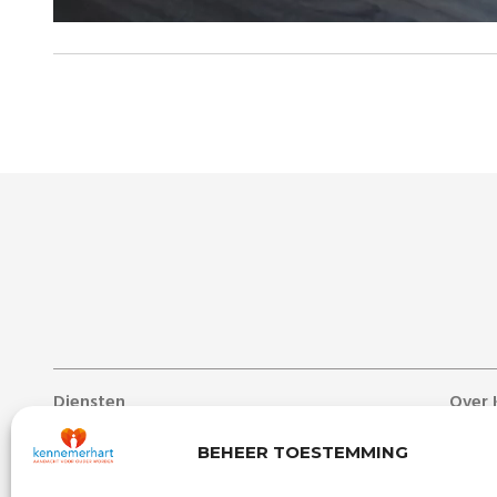
Diensten
Over 
Lang verblijf
Over 
BEHEER TOESTEMMING
Zorg aan huis
Nieuw