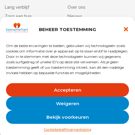
Lang verblijf
Over ons
Zorg aan huis
Nieuws
Dag- & ontmoetingscentra
Werken bij
BEHEER TOESTEMMING
Behandelcentrum
Veelgestelde vragen
Revalidatie
Begrippenlijst
Om de beste ervaringen te bieden, gebruiken wij technologieën zoals
Kort verblijf
Vrijwilligers
cookies om informatie over je apparaat op te slaan en/of te raadplegen.
Door in te stemmen met deze technologieën kunnen wij gegevens
zoals surfgedrag of unieke ID's op deze site verwerken. Als je geen
toestemming geeft of uw toestemming intrekt, kan dit een nadelige
invloed hebben op bepaalde functies en mogelijkheden.
Copyright © 2025 Kennemerhart
Privacy
Disclaimer
Accepteren
Algemene voorwaarden
Colofon
Weigeren
Bekijk voorkeuren
Cookiebeleid
Privacyverklaring