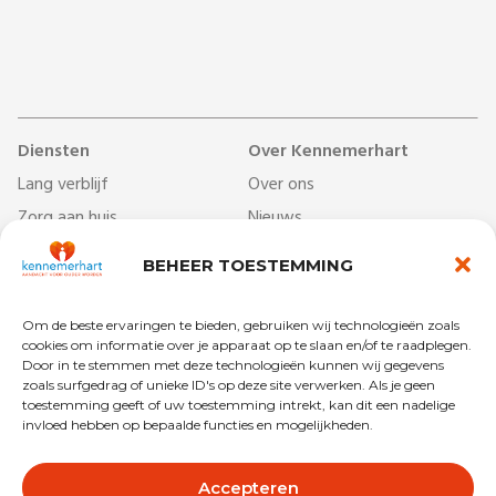
Diensten
Over Kennemerhart
Lang verblijf
Over ons
Zorg aan huis
Nieuws
Dag- & ontmoetingscentra
Werken bij
BEHEER TOESTEMMING
Behandelcentrum
Veelgestelde vragen
Revalidatie
Begrippenlijst
Om de beste ervaringen te bieden, gebruiken wij technologieën zoals
Kort verblijf
Vrijwilligers
cookies om informatie over je apparaat op te slaan en/of te raadplegen.
Door in te stemmen met deze technologieën kunnen wij gegevens
zoals surfgedrag of unieke ID's op deze site verwerken. Als je geen
toestemming geeft of uw toestemming intrekt, kan dit een nadelige
invloed hebben op bepaalde functies en mogelijkheden.
Copyright © 2025 Kennemerhart
Privacy
Disclaimer
Accepteren