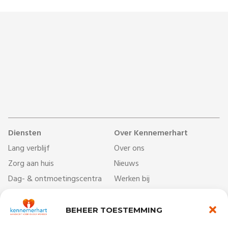
Diensten
Over Kennemerhart
Lang verblijf
Over ons
Zorg aan huis
Nieuws
Dag- & ontmoetingscentra
Werken bij
Behandelcentrum
Veelgestelde vragen
Revalidatie
Begrippenlijst
BEHEER TOESTEMMING
Kort verblijf
Vrijwilligers