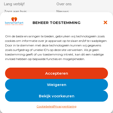
Lang verblijf
Over ons
Zorg aan huis
Nieuws
Dag- & ontmoetingscentra
Werken bij
BEHEER TOESTEMMING
Behandelcentrum
Veelgestelde vragen
Revalidatie
Begrippenlijst
Om de beste ervaringen te bieden, gebruiken wij technologieën zoals
Kort verblijf
Vrijwilligers
cookies om informatie over je apparaat op te slaan en/of te raadplegen.
Door in te stemmen met deze technologieën kunnen wij gegevens
zoals surfgedrag of unieke ID's op deze site verwerken. Als je geen
toestemming geeft of uw toestemming intrekt, kan dit een nadelige
invloed hebben op bepaalde functies en mogelijkheden.
Copyright © 2025 Kennemerhart
Privacy
Disclaimer
Accepteren
Algemene voorwaarden
Colofon
Weigeren
Bekijk voorkeuren
Cookiebeleid
Privacyverklaring