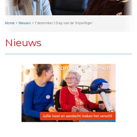
Home
>
Nieuws
>
7 december | Dag van de Vrijwilliger
Nieuws