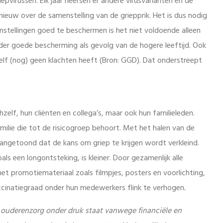
epvirussen. Elk jaar heersen er andere virusvarianten en de
ieuw over de samenstelling van de griepprik. Het is dus nodig
ginstellingen goed te beschermen is het niet voldoende alleen
nder goede bescherming als gevolg van de hogere leeftijd. Ook
lf (nog) geen klachten heeft (Bron: GGD). Dat onderstreept
hzelf, hun cliënten en collega’s, maar ook hun familieleden.
milie die tot de risicogroep behoort. Met het halen van de
 aangetoond dat de kans om griep te krijgen wordt verkleind.
ls een longontsteking, is kleiner. Door gezamenlijk alle
et promotiemateriaal zoals filmpjes, posters en voorlichting,
ccinatiegraad onder hun medewerkers flink te verhogen
.
e ouderenzorg onder druk staat vanwege financiële en