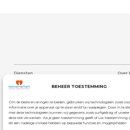
Diensten
Over 
Lang verblijf
Over 
BEHEER TOESTEMMING
Zorg aan huis
Nieuw
Dag- & ontmoetingscentra
Werken
Om de beste ervaringen te bieden, gebruiken wij technologieën zoals co
Behandelcentrum
Veelg
informatie over je apparaat op te slaan en/of te raadplegen. Door in te 
met deze technologieën kunnen wij gegevens zoals surfgedrag of unieke 
Revalidatie
Begrip
deze site verwerken. Als je geen toestemming geeft of uw toestemming i
dit een nadelige invloed hebben op bepaalde functies en mogelijkheden.
Kort verblijf
Vrijwil