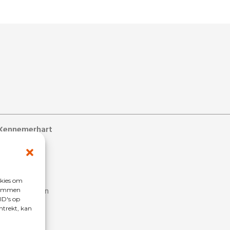
Kennemerhart
ons
s
 bij
okies om
estelde vragen
stemmen
ID's op
penlijst
ntrekt, kan
ligers