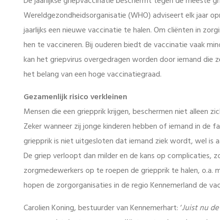
De jaarlijkse griepvaccinatie beschermt tegen de meeste gri
Wereldgezondheidsorganisatie (WHO) adviseert elk jaar opn
jaarlijks een nieuwe vaccinatie te halen. Om cliënten in zor
hen te vaccineren. Bij ouderen biedt de vaccinatie vaak mi
kan het griepvirus overgedragen worden door iemand die ze
het belang van een hoge vaccinatiegraad.
Gezamenlijk risico verkleinen
Mensen die een griepprik krijgen, beschermen niet alleen zic
Zeker wanneer zij jonge kinderen hebben of iemand in de fa
griepprik is niet uitgesloten dat iemand ziek wordt, wel is
De griep verloopt dan milder en de kans op complicaties, zoa
zorgmedewerkers op te roepen de griepprik te halen, o.a. m
hopen de zorgorganisaties in de regio Kennemerland de va
Carolien Koning, bestuurder van Kennemerhart: ‘
Juist nu d