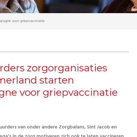
pagne voor griepvaccinatie
rders zorgorganisaties
erland starten
ne voor griepvaccinatie
urders van onder andere Zorgbalans, Sint Jacob en
ega’s in de zorg motiveren zich ook te laten vaccineren.