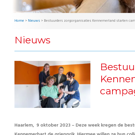
Home
>
Nieuws
>
Bestuurders zorgorganisaties Kennemerland starten cam
Nieuws
Bestuu
Kennem
campag
Haarlem, 9 oktober 2023 – Deze week kregen de bestu
Kennemerhart de griepprik. Hiermee willen ze hun coll