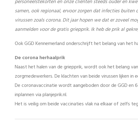
personeelstekorten en onze cliënten steeds ouder en kwet
samen, ook regionaal, ervoor zorgen dat infecties buiten d
virussen zoals corona. Dit jaar hopen we dat er zoveel mog
aanmelden voor de gratis griepprik. Ik heb de prik al gekre
Ook GGD Kennemerland onderschrijft het belang van het ha
De corona herhaalprik
Naast het halen van de griepprik, wordt ook het belang va
zorgmedewerkers. De klachten van beide virussen lijken in ee
De coronavaccinatie wordt aangeboden door de GGD en 60
inplannen via planjeprik.nl.
Het is veilig om beide vaccinaties vlak na elkaar of zelfs te