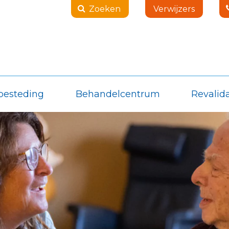
Zoeken
Verwijzers
besteding
Behandelcentrum
Revalida