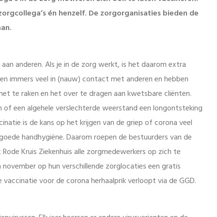
zorgcollega’s én henzelf. De zorgorganisaties bieden de
aan.
 aan anderen. Als je in de zorg werkt, is het daarom extra
men immers veel in (nauw) contact met anderen en hebben
et te raken en het over te dragen aan kwetsbare cliënten.
n of een algehele verslechterde weerstand een longontsteking
ccinatie is de kans op het krijgen van de griep of corona veel
ls goede handhygiëne. Daarom roepen de bestuurders van de
 Rode Kruis Ziekenhuis alle zorgmedewerkers op zich te
n november op hun verschillende zorglocaties een gratis
e vaccinatie voor de corona herhaalprik verloopt via de GGD.