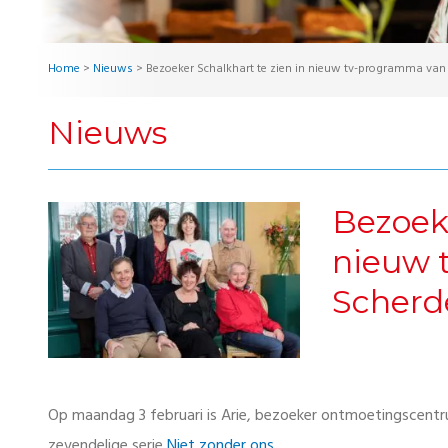
Home
>
Nieuws
>
Bezoeker Schalkhart te zien in nieuw tv-programma van 
Nieuws
Bezoeke
nieuw 
Scherd
Op maandag 3 februari is Arie, bezoeker ontmoetingscentru
zevendelige serie
Niet zonder ons
.