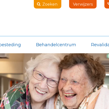
Zoeken
Verwijzers
besteding
Behandelcentrum
Revalida