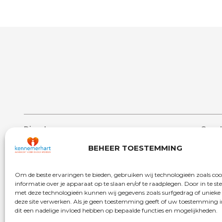
Diensten
Over 
Lang verblijf
Over 
BEHEER TOESTEMMING
Zorg aan huis
Nieuw
Dag- & ontmoetingscentra
Werken
Om de beste ervaringen te bieden, gebruiken wij technologieën zoals co
informatie over je apparaat op te slaan en/of te raadplegen. Door in te 
Behandelcentrum
Veelg
met deze technologieën kunnen wij gegevens zoals surfgedrag of unieke 
Revalidatie
Begrip
deze site verwerken. Als je geen toestemming geeft of uw toestemming i
dit een nadelige invloed hebben op bepaalde functies en mogelijkheden.
Kort verblijf
Vrijwil