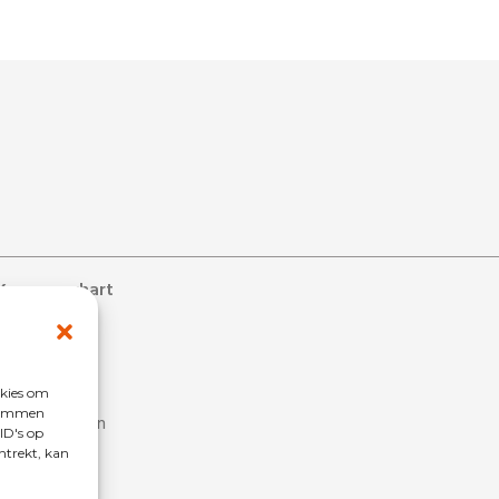
Kennemerhart
ons
s
 bij
okies om
stemmen
estelde vragen
ID's op
penlijst
ntrekt, kan
ligers