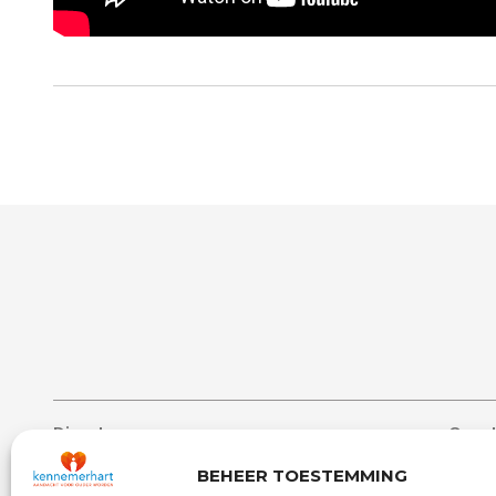
Diensten
Over 
Lang verblijf
Over 
BEHEER TOESTEMMING