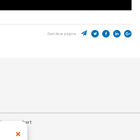
Deel deze pagina:
Kennemerhart
ons