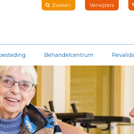
Zoeken
Verwijzers
besteding
Behandelcentrum
Revalida