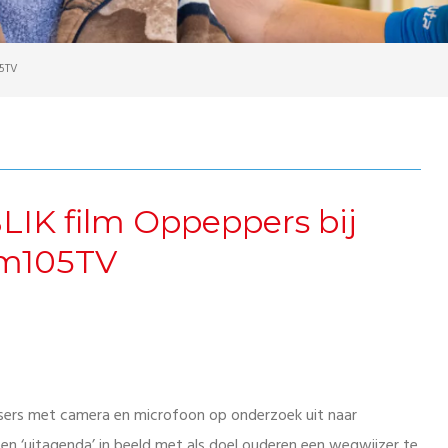
05TV
LIK film Oppeppers bij
em105TV
ssers met camera en microfoon op onderzoek uit naar
en ‘uitagenda’ in beeld met als doel ouderen een wegwijzer te