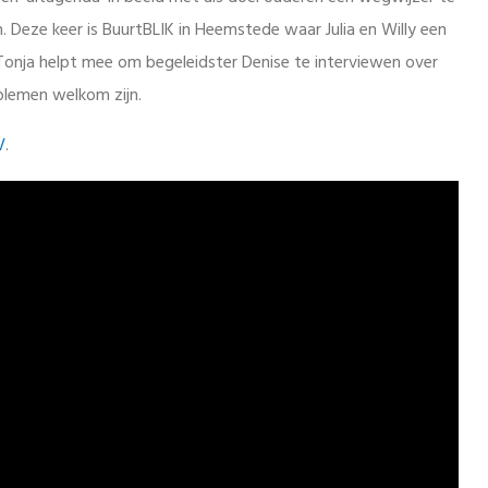
. Deze keer is BuurtBLIK in Heemstede waar Julia en Willy een
 Tonja helpt mee om begeleidster Denise te interviewen over
lemen welkom zijn.
V
.