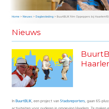
Home
>
Nieuws
>
Dagbesteding
>
BuurtBLIK film Oppeppers bij Haarlem1
Nieuws
BuurtB
Haarl
In
BuurtBLIK
, een project van
Stadsreporters
, gaan 65-plu
activiteiten voor ouderen in omgeving Haarlem. Ze maken e