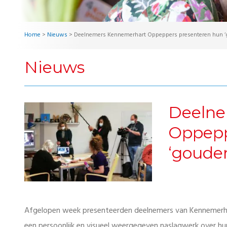
Home
>
Nieuws
>
Deelnemers Kennemerhart Oppeppers presenteren hun ‘
Nieuws
Deelne
Oppepp
‘goude
Afgelopen week presenteerden deelnemers van Kennemerhar
een persoonlijk en visueel weergegeven naslagwerk over hu