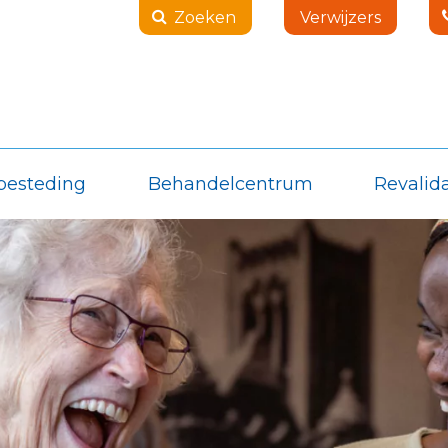
Zoeken
Verwijzers
besteding
Behandelcentrum
Revalida