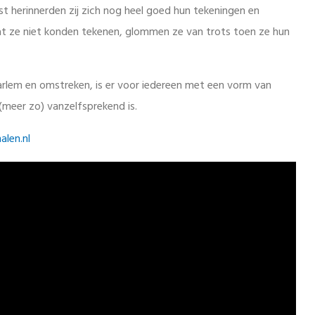
 herinnerden zij zich nog heel goed hun tekeningen en
t ze niet konden tekenen, glommen ze van trots toen ze hun
arlem en omstreken, is er voor iedereen met een vorm van
meer zo) vanzelfsprekend is.
len.nl