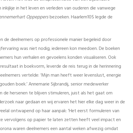
 inkijkje in het leven en verleden van ouderen die vanwege
ennemerhart Oppeppers
bezoeken. Haarlem105 legde de
den de deelnemers op professionele manier begeleid door
ijfervaring was niet nodig; iedereen kon meedoen. De boeken
emers hun verhalen en gevoelens konden visualiseren. Ook
esultaat in boekvorm, leverde de reis terug in de herinnering
eelnemers vertelde: ‘Mijn man heeft weer levenslust, energie
gouden boek.’ Annemarie Sijbrandij, senior medewerker
e hersenen te blijven stimuleren, juist als het gaat om
derzoek naar gedaan en wij ervaren het hier elke dag weer in de
 veelal ontwapend op haar aanpak: ‘Het eerst formuleren van
ze vervolgens op papier te laten zetten heeft veel impact en
e corona waren deelnemers een aantal weken afwezig omdat