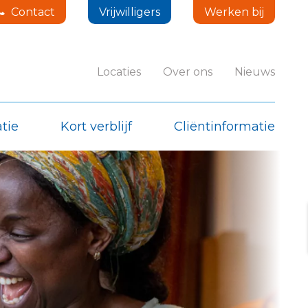
Contact
Vrijwilligers
Werken bij
Locaties
Over ons
Nieuws
tie
Kort verblijf
Cliëntinformatie