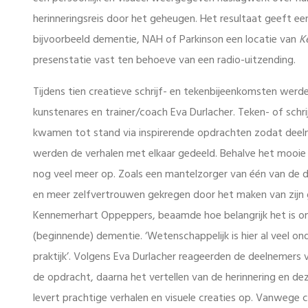
herinneringsreis door het geheugen. Het resultaat geeft een
bijvoorbeeld dementie, NAH of Parkinson een locatie van
K
presenstatie vast ten behoeve van een radio-uitzending.
Tijdens tien creatieve schrijf- en tekenbijeenkomsten wer
kunstenares en trainer/coach Eva Durlacher. Teken- of schr
kwamen tot stand via inspirerende opdrachten zodat deeln
werden de verhalen met elkaar gedeeld. Behalve het mooie r
nog veel meer op. Zoals een mantelzorger van één van de d
en meer zelfvertrouwen gekregen door het maken van zijn 
Kennemerhart Oppeppers, beaamde hoe belangrijk het is om d
(beginnende) dementie. ‘Wetenschappelijk is hier al veel on
praktijk’. Volgens Eva Durlacher reageerden de deelnemers
de opdracht, daarna het vertellen van de herinnering en de
levert prachtige verhalen en visuele creaties op. Vanweg