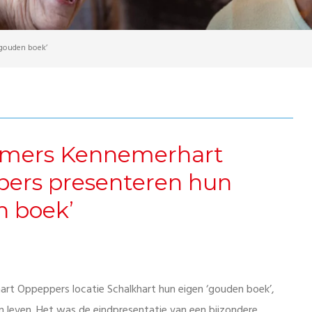
gouden boek’
mers Kennemerhart
ers presenteren hun
n boek’
t Oppeppers locatie Schalkhart hun eigen ‘gouden boek’,
n leven. Het was de eindpresentatie van een bijzondere