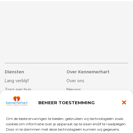
Diensten
Over Kennemerhart
Lang verblijf
Over ons
Zorg aan huis
Nieuws
Dag- & ontmoetingscentra
Werken bij
BEHEER TOESTEMMING
Behandelcentrum
Veelgestelde vragen
Revalidatie
Begrippenlijst
Om de beste ervaringen te bieden, gebruiken wij technologieën zoals
Kort verblijf
Vrijwilligers
cookies om informatie over je apparaat op te slaan en/of te raadplegen.
Door in te stemmen met deze technologieën kunnen wij gegevens