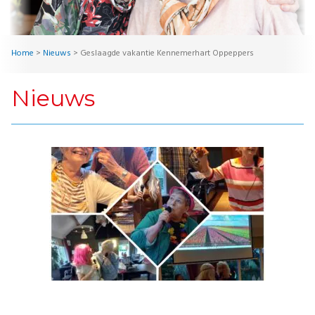
Home
>
Nieuws
>
Geslaagde vakantie Kennemerhart Oppeppers
Nieuws