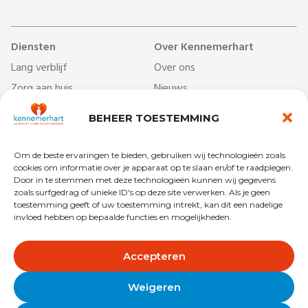
Diensten
Over Kennemerhart
Lang verblijf
Over ons
Zorg aan huis
Nieuws
Dag- & ontmoetingscentra
Werken bij
BEHEER TOESTEMMING
Behandelcentrum
Veelgestelde vragen
Revalidatie
Begrippenlijst
Om de beste ervaringen te bieden, gebruiken wij technologieën zoals
Kort verblijf
Vrijwilligers
cookies om informatie over je apparaat op te slaan en/of te raadplegen.
Door in te stemmen met deze technologieën kunnen wij gegevens
zoals surfgedrag of unieke ID's op deze site verwerken. Als je geen
toestemming geeft of uw toestemming intrekt, kan dit een nadelige
invloed hebben op bepaalde functies en mogelijkheden.
Copyright © 2025 Kennemerhart
Privacy
Disclaimer
Accepteren
Algemene voorwaarden
Colofon
Weigeren