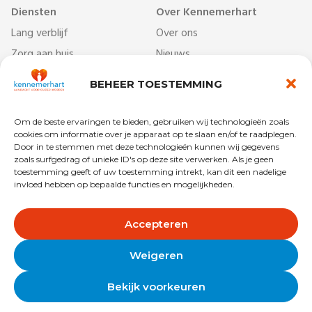
Diensten
Over Kennemerhart
Lang verblijf
Over ons
Zorg aan huis
Nieuws
Dag- & ontmoetingscentra
Werken bij
BEHEER TOESTEMMING
Behandelcentrum
Veelgestelde vragen
Revalidatie
Begrippenlijst
Om de beste ervaringen te bieden, gebruiken wij technologieën zoals
Kort verblijf
Vrijwilligers
cookies om informatie over je apparaat op te slaan en/of te raadplegen.
Door in te stemmen met deze technologieën kunnen wij gegevens
zoals surfgedrag of unieke ID's op deze site verwerken. Als je geen
toestemming geeft of uw toestemming intrekt, kan dit een nadelige
invloed hebben op bepaalde functies en mogelijkheden.
Copyright © 2025 Kennemerhart
Privacy
Disclaimer
Accepteren
Algemene voorwaarden
Colofon
Weigeren
Bekijk voorkeuren