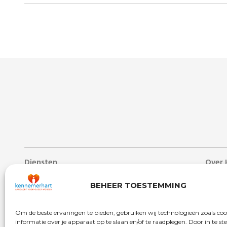
Diensten
Over 
Lang verblijf
Over 
BEHEER TOESTEMMING
Zorg aan huis
Nieuw
Dag- & ontmoetingscentra
Werken
Om de beste ervaringen te bieden, gebruiken wij technologieën zoals co
Behandelcentrum
Veelg
informatie over je apparaat op te slaan en/of te raadplegen. Door in te 