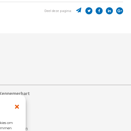
Deel deze pagina:
Kennemerhart
ons
s
 bij
okies om
estelde vragen
stemmen