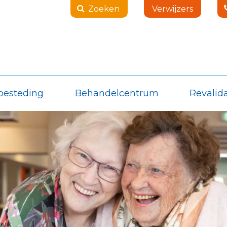
Zoeken
Verwijzers
besteding
Behandelcentrum
Revalida