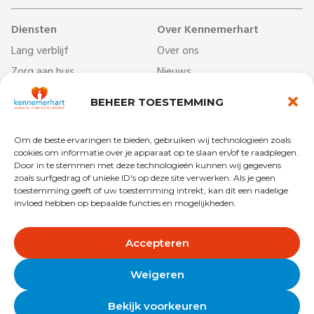
Diensten
Over Kennemerhart
Lang verblijf
Over ons
Zorg aan huis
Nieuws
Dag- & ontmoetingscentra
Werken bij
BEHEER TOESTEMMING
Behandelcentrum
Veelgestelde vragen
Revalidatie
Begrippenlijst
Om de beste ervaringen te bieden, gebruiken wij technologieën zoals
Kort verblijf
Vrijwilligers
cookies om informatie over je apparaat op te slaan en/of te raadplegen.
Door in te stemmen met deze technologieën kunnen wij gegevens
zoals surfgedrag of unieke ID's op deze site verwerken. Als je geen
toestemming geeft of uw toestemming intrekt, kan dit een nadelige
invloed hebben op bepaalde functies en mogelijkheden.
Copyright © 2025 Kennemerhart
Privacy
Disclaimer
Accepteren
Algemene voorwaarden
Colofon
Weigeren
Bekijk voorkeuren