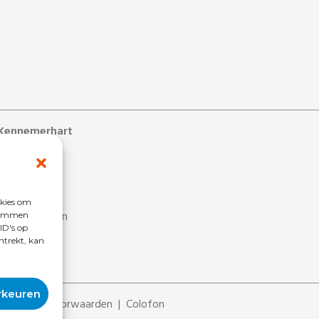
Kennemerhart
ons
s
 bij
okies om
estelde vragen
stemmen
ID's op
penlijst
ntrekt, kan
ligers
rkeuren
Algemene voorwaarden
Colofon