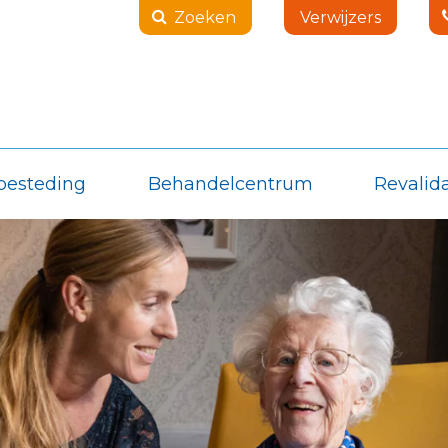
Zoeken
Verwijzers
besteding
Behandelcentrum
Revalida