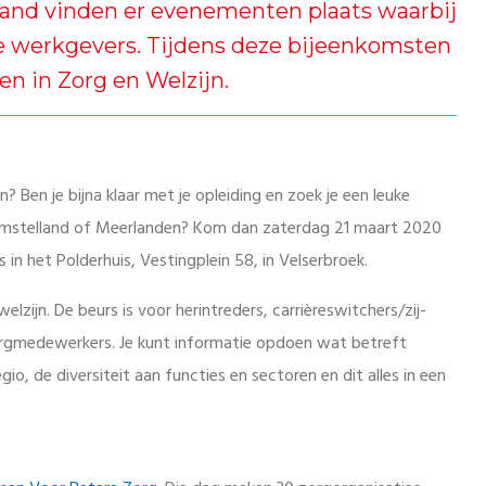
erland vinden er evenementen plaats waarbij
le werkgevers. Tijdens deze bijeenkomsten
en in Zorg en Welzijn.
 Ben je bijna klaar met je opleiding en zoek je een leuke
 Amstelland of Meerlanden? Kom dan zaterdag 21 maart 2020
 in het Polderhuis, Vestingplein 58, in Velserbroek.
elzijn. De beurs is voor herintreders, carrièreswitchers/zij-
zorgmedewerkers. Je kunt informatie opdoen wat betreft
o, de diversiteit aan functies en sectoren en dit alles in een