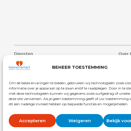
Diensten
Over 
Lang verblijf
Over 
BEHEER TOESTEMMING
Zorg aan huis
Nieuw
Dag- & ontmoetingscentra
Werken
Om de beste ervaringen te bieden, gebruiken wij technologieën zoals co
Behandelcentrum
Veelg
informatie over je apparaat op te slaan en/of te raadplegen. Door in te 
met deze technologieën kunnen wij gegevens zoals surfgedrag of unieke 
Revalidatie
Begrip
deze site verwerken. Als je geen toestemming geeft of uw toestemming i
dit een nadelige invloed hebben op bepaalde functies en mogelijkheden.
Kort verblijf
Vrijwil
Accepteren
Weigeren
Bekijk voo
Copyright © 2025 Kennemerhart
Privacy
Disclaimer