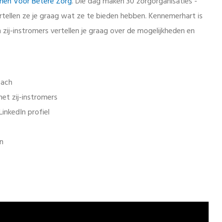
men Voor Betere Zorg
. Die dag maken 30 zorgorganisaties -
tellen ze je graag wat ze te bieden hebben. Kennemerhart is
zij-instromers vertellen je graag over de mogelijkheden en
oach
met zij-instromers
inkedIn profiel
en