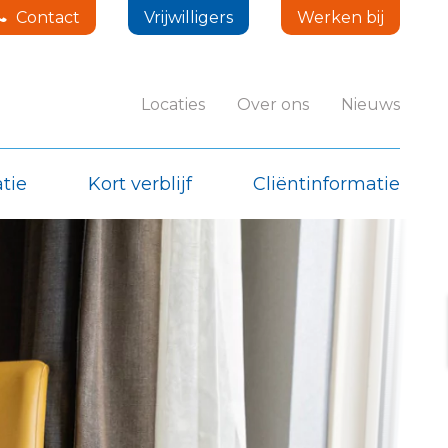
Contact
Vrijwilligers
Werken bij
Locaties
Over ons
Nieuws
tie
Kort verblijf
Cliëntinformatie