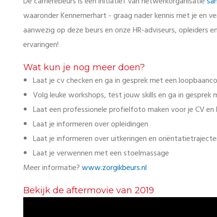
De carrièrebeurs is een initiatief van netwerkorganisatie
sa
waaronder Kennemerhart - graag nader kennis met je en ver
aanwezig op deze beurs en onze HR-adviseurs, opleiders en 
ervaringen!
Wat kun je nog meer doen?
Laat je cv checken en ga in gesprek met een loopbaanc
Volg leuke workshops, test jouw skills en ga in gesprek 
Laat een professionele profielfoto maken voor je CV en L
Laat je informeren over opleidingen
Laat je informeren over uitkeringen en oriëntatietraject
Laat je verwennen met een stoelmassage
Meer informatie?
www.zorgikbeurs.nl
Bekijk de aftermovie van 2019