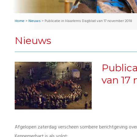
Home
>
Nieuws
>
Publicatie in Haarlems Dagblad van 17 november 2018
Nieuws
Public
van 17
Afgelopen zaterdag verscheen sombere berichtgeving over
Kennemerhart is als volgt: