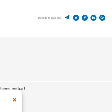
Deel deze pagina:
Kennemerhart
ons
s
 bij