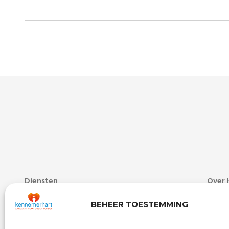
Diensten
Over 
Lang verblijf
Over 
BEHEER TOESTEMMING
Zorg aan huis
Nieuw
Dag- & ontmoetingscentra
Werken