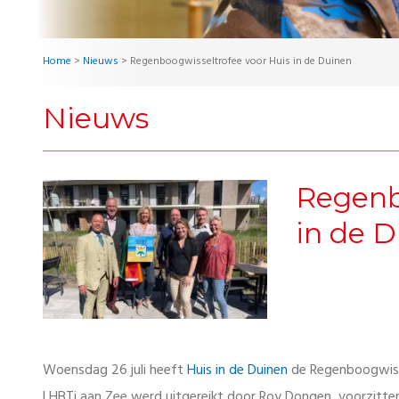
Home
>
Nieuws
>
Regenboogwisseltrofee voor Huis in de Duinen
Nieuws
Regenb
in de 
Woensdag 26 juli heeft
Huis in de Duinen
de Regenboogwisse
LHBTi aan Zee werd uitgereikt door Roy Dongen, voorzitter 