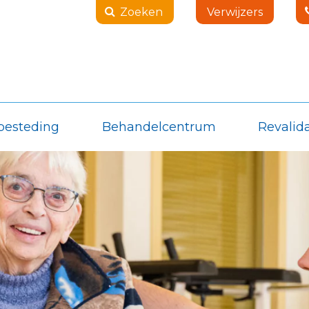
Zoeken
Verwijzers
besteding
Behandelcentrum
Revalida