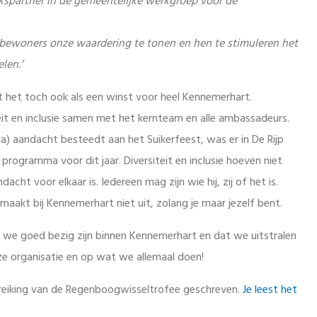
ekspartner in de gemeentelijke werkgroep voor de
 bewoners onze waardering te tonen en hen te stimuleren het
len.’
t het toch ook als een winst voor heel Kennemerhart.
it en inclusie samen met het kernteam en alle ambassadeurs.
ava) aandacht besteedt aan het Suikerfeest, was er in De Rijp
rogramma voor dit jaar. Diversiteit en inclusie hoeven niet
cht voor elkaar is. Iedereen mag zijn wie hij, zij of het is.
aakt bij Kennemerhart niet uit, zolang je maar jezelf bent.
 we goed bezig zijn binnen Kennemerhart en dat we uitstralen
ze organisatie en op wat we allemaal doen!
treiking van de Regenboogwisseltrofee geschreven.
Je leest het