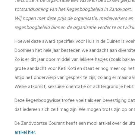
Tenslotte is de organisatie een vaste en betrokken gespr
totstandkoming van het Regenboogbeleid in Zandvoort.
Wij hopen met deze prijs de organisatie, medewerkers en
regenboogbeleid binnen de organisatie verder te ontwikke
Hoewel deze award specifiek voor Huis in de Duinen is voel
Doorheen het hele jaar besteden we aandacht aan diversite
Zo is er dit jaar door middel van lekkere hapjes (zoals bakl
grote aandacht voor Keti Koti en staat er nog meer op het p
altijd het onderwerp van gesprek te zijn, zolang er maar aanda
Welke afkomst, seksuele oriëntatie of achtergrond je hebt m
Deze Regenboogwisseltrofee voelt als een bevestiging dat
dat iedereen zich zelf mag zijn. We mogen trots zijn op on
De Zandvoortse Courant heeft een mooi artikel over de ui
artikel hier.