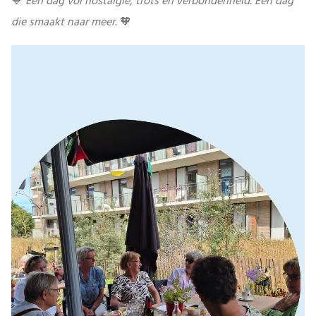
💙
Een dag vol nostalgie, trots en verbondenheid. Een dag
die smaakt naar meer.
🧡
Videospeler