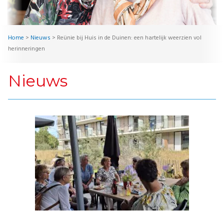
Home
>
Nieuws
>
Reünie bij Huis in de Duinen: een hartelijk weerzien vol
herinneringen
Nieuws