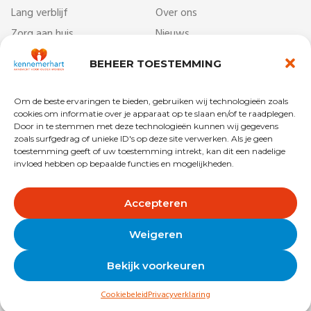
Lang verblijf
Over ons
Zorg aan huis
Nieuws
Dag- & ontmoetingscentra
Werken bij
BEHEER TOESTEMMING
Behandelcentrum
Veelgestelde vragen
Revalidatie
Begrippenlijst
Om de beste ervaringen te bieden, gebruiken wij technologieën zoals
Kort verblijf
Vrijwilligers
cookies om informatie over je apparaat op te slaan en/of te raadplegen.
Door in te stemmen met deze technologieën kunnen wij gegevens
zoals surfgedrag of unieke ID's op deze site verwerken. Als je geen
toestemming geeft of uw toestemming intrekt, kan dit een nadelige
invloed hebben op bepaalde functies en mogelijkheden.
Copyright © 2025 Kennemerhart
Privacy
Disclaimer
Accepteren
Algemene voorwaarden
Colofon
Weigeren
Bekijk voorkeuren
Cookiebeleid
Privacyverklaring