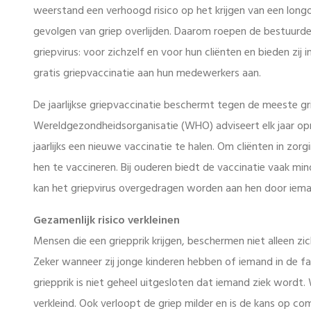
weerstand een verhoogd risico op het krijgen van een longo
gevolgen van griep overlijden. Daarom roepen de bestuurd
griepvirus: voor zichzelf en voor hun cliënten en bieden zi
gratis griepvaccinatie aan hun medewerkers aan.
De jaarlijkse griepvaccinatie beschermt tegen de meeste gri
Wereldgezondheidsorganisatie (WHO) adviseert elk jaar opn
jaarlijks een nieuwe vaccinatie te halen. Om cliënten in zor
hen te vaccineren. Bij ouderen biedt de vaccinatie vaak mi
kan het griepvirus overgedragen worden aan hen door ieman
Gezamenlijk risico verkleinen
Mensen die een griepprik krijgen, beschermen niet alleen zic
Zeker wanneer zij jonge kinderen hebben of iemand in de fa
griepprik is niet geheel uitgesloten dat iemand ziek wordt
verkleind. Ook verloopt de griep milder en is de kans op com