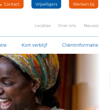
Contact
Vrijwilligers
Werken bij
Locaties
Over ons
Nieuws
tie
Kort verblijf
Cliëntinformatie