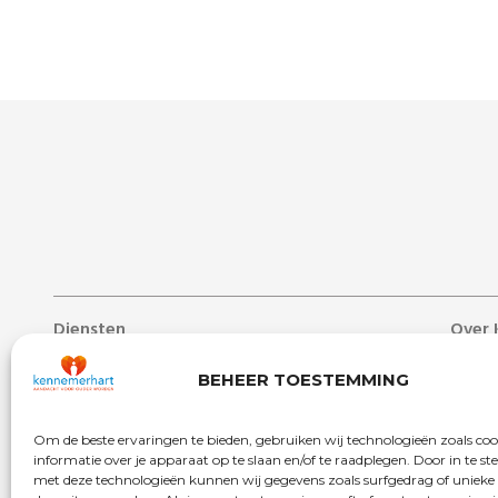
Diensten
Over 
Lang verblijf
Over 
BEHEER TOESTEMMING
Zorg aan huis
Nieuw
Dag- & ontmoetingscentra
Werken
Om de beste ervaringen te bieden, gebruiken wij technologieën zoals co
Behandelcentrum
Veelg
informatie over je apparaat op te slaan en/of te raadplegen. Door in te 
met deze technologieën kunnen wij gegevens zoals surfgedrag of unieke 
Revalidatie
Begrip