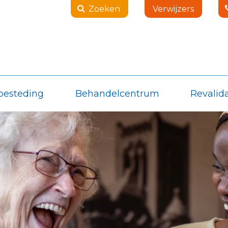
Zoeken
Verwijzers
besteding
Behandelcentrum
Revalida