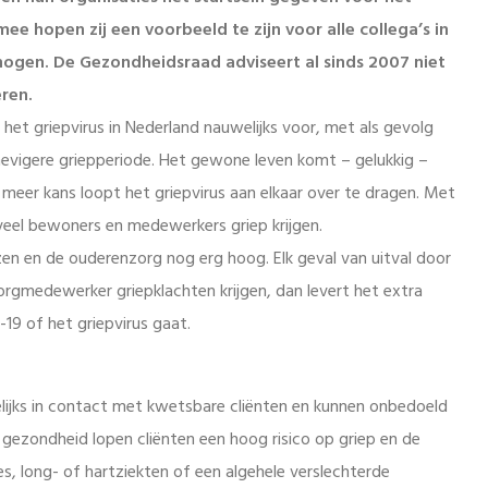
ee hopen zij een voorbeeld te zijn voor alle collega’s in
rhogen. De Gezondheidsraad adviseert al sinds 2007 niet
ren.
et griepvirus in Nederland nauwelijks voor, met als gevolg
hevigere griepperiode. Het gewone leven komt – gelukkig –
eer kans loopt het griepvirus aan elkaar over te dragen. Met
veel bewoners en medewerkers griep krijgen.
en en de ouderenzorg nog erg hoog. Elk geval van uitval door
gmedewerker griepklachten krijgen, dan levert het extra
19 of het griepvirus gaat.
jks in contact met kwetsbare cliënten en kunnen onbedoeld
gezondheid lopen cliënten een hoog risico op griep en de
, long- of hartziekten of een algehele verslechterde