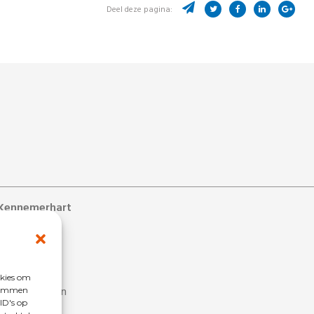
Deel deze pagina:
Kennemerhart
ons
s
 bij
okies om
estelde vragen
stemmen
ID's op
penlijst