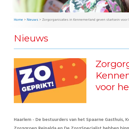
Home
>
Nieuws
>
Zorgorganisaties in Kennemerland geven startsein voor h
Nieuws
Zorgorg
Kennem
voor he
Haarlem - De bestuurders van het Spaarne Gasthuis, K
Zorggroep Reinalda en De ZorgSpecialist hebben binn