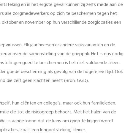
ntsteking en in het ergste geval kunnen zij zelfs mede aan de
ers alle zorgmedewerkers op zich te beschermen tegen het
j in oktober en november op hun verschillende zorglocaties een
epvirussen. Elk jaar heersen er andere virusvarianten en de
ieuw over de samenstelling van de griepprik. Het is dus nodig
ginstellingen goed te beschermen is het niet voldoende alleen
nder goede bescherming als gevolg van de hogere leeftijd. Ook
d die zelf geen klachten heeft (Bron: GGD).
hzelf, hun cliënten en collega’s, maar ook hun familieleden.
milie die tot de risicogroep behoort. Met het halen van de
. Wel is aangetoond dat de kans om griep te krijgen wordt
plicaties, zoals een longontsteking, kleiner.