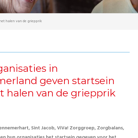
et halen van de griepprik
anisaties in
erland geven startsein
t halen van de griepprik
ennemerhart, Sint Jacob, ViVa! Zorggroep, Zorgbalans,
en hun organisaties het startsein gegeven voor het