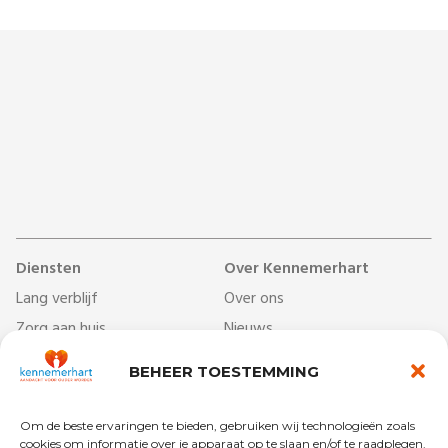
Diensten
Over Kennemerhart
Lang verblijf
Over ons
Zorg aan huis
Nieuws
Dag- & ontmoetingscentra
Werken bij
BEHEER TOESTEMMING
Behandelcentrum
Veelgestelde vragen
Revalidatie
Begrippenlijst
Om de beste ervaringen te bieden, gebruiken wij technologieën zoals
cookies om informatie over je apparaat op te slaan en/of te raadplegen.