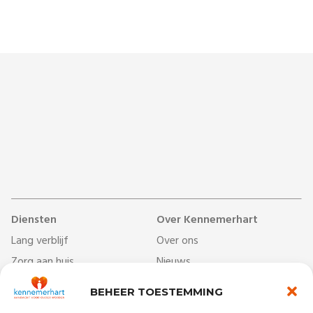
Diensten
Over Kennemerhart
Lang verblijf
Over ons
Zorg aan huis
Nieuws
Dag- & ontmoetingscentra
Werken bij
BEHEER TOESTEMMING
Behandelcentrum
Veelgestelde vragen