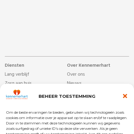
Diensten
Over Kennemerhart
Lang verblijf
Over ons
Zorg aan huis
Nieuws
Dag- & ontmoetingscentra
Werken bij
BEHEER TOESTEMMING
Behandelcentrum
Veelgestelde vragen
Revalidatie
Begrippenlijst
Om de beste ervaringen te bieden, gebruiken wij technologieën zoals
Kort verblijf
Vrijwilligers
cookies om informatie over je apparaat op te slaan en/of te raadplegen.
Door in te stemmen met deze technologieën kunnen wij gegevens
zoals surfgedrag of unieke ID's op deze site verwerken. Als je geen
toestemming geeft of uw toestemming intrekt, kan dit een nadelige