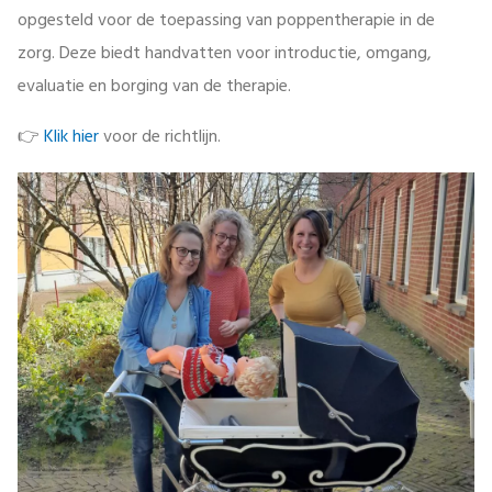
opgesteld voor de toepassing van poppentherapie in de
zorg. Deze biedt handvatten voor introductie, omgang,
evaluatie en borging van de therapie.
👉
Klik hier
voor de richtlijn.